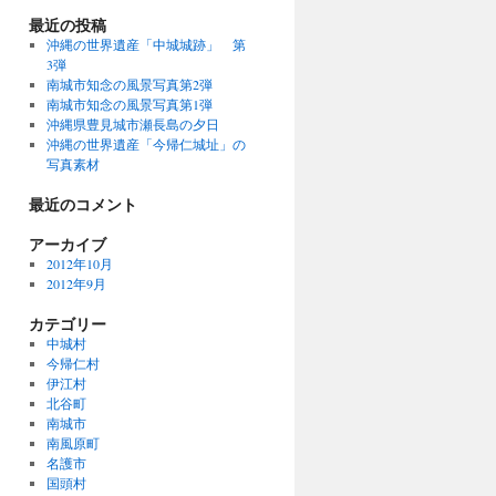
最近の投稿
沖縄の世界遺産「中城城跡」 第
3弾
南城市知念の風景写真第2弾
南城市知念の風景写真第1弾
沖縄県豊見城市瀬長島の夕日
沖縄の世界遺産「今帰仁城址」の
写真素材
最近のコメント
アーカイブ
2012年10月
2012年9月
カテゴリー
中城村
今帰仁村
伊江村
北谷町
南城市
南風原町
名護市
国頭村